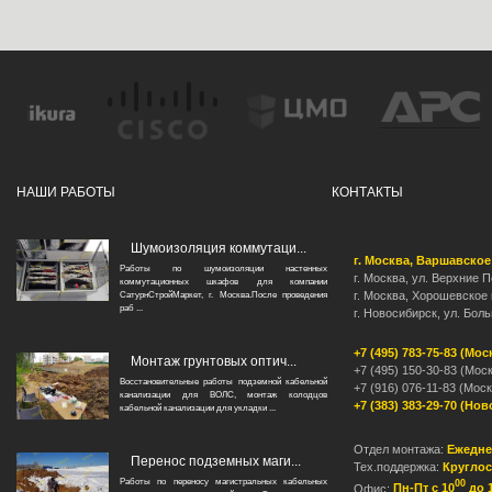
НАШИ РАБОТЫ
КОНТАКТЫ
Шумоизоляция коммутаци...
г. Москва, Варшавское
Работы по шумоизоляции настенных
г. Москва, ул. Верхние По
коммутационных шкафов для компании
г. Москва, Хорошевское 
СатурнСтройМаркет, г. Москва.После проведения
раб ...
г. Новосибирск, ул. Бол
+7 (495) 783-75-83 (Мос
Монтаж грунтовых оптич...
+7 (495) 150-30-83 (Мос
Восстановительные работы подземной кабельной
+7 (916) 076-11-83 (Моск
канализации для ВОЛС, монтаж колодцов
+7 (383) 383-29-70 (Но
кабельной канализации для укладки ...
Отдел монтажа:
Ежедне
Перенос подземных маги...
Тех.поддержка:
Круглос
Работы по переносу магистральных кабельных
00
Офис:
Пн-Пт с 10
до 