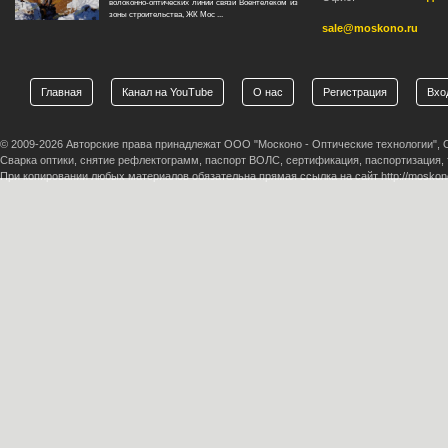
волоконно-оптических линий связи Воентелеком из
зоны строительства, ЖК Мос ...
sale@moskono.ru
Главная
Канал на YouTube
О нас
Регистрация
Вхо
© 2009-2026 Авторские права принадлежат ООО "Москоно - Оптические технологии",
Сварка оптики, снятие рефлектограмм, паспорт ВОЛС, сертификация, паспортизация,
При копировании любых материалов обязательна прямая ссылка на сайт http://moskono