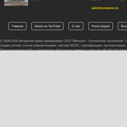
измерению ...
sale@moskono.ru
Главная
Канал на YouTube
О нас
Регистрация
Вхо
© 2009-2026 Авторские права принадлежат ООО "Москоно - Оптические технологии",
Сварка оптики, снятие рефлектограмм, паспорт ВОЛС, сертификация, паспортизация,
При копировании любых материалов обязательна прямая ссылка на сайт http://moskono