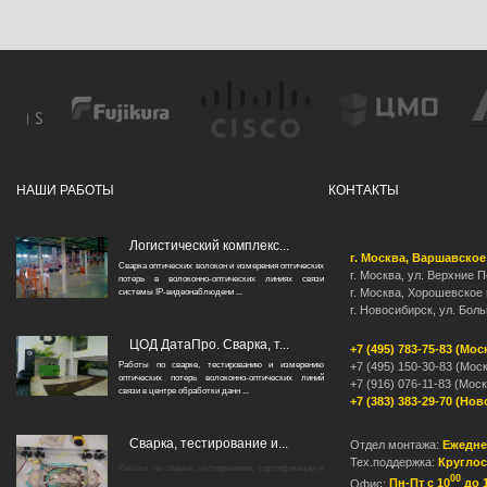
НАШИ РАБОТЫ
КОНТАКТЫ
Логистический комплекс...
г. Москва, Варшавское
Сварка оптических волокон и измерения оптических
г. Москва, ул. Верхние По
потерь в волоконно-оптических линиях связи
г. Москва, Хорошевское 
системы IP-видеонаблюдени ...
г. Новосибирск, ул. Бол
ЦОД ДатаПро. Сварка, т...
+7 (495) 783-75-83 (Мос
Работы по сварке, тестированию и измерению
+7 (495) 150-30-83 (Мос
оптических потерь волоконно-оптических линий
+7 (916) 076-11-83 (Моск
связи в центре обработки данн ...
+7 (383) 383-29-70 (Но
Сварка, тестирование и...
Отдел монтажа:
Ежедне
Тех.поддержка:
Круглос
Работы по сварке, тестированию, сертификации и
00
Офис:
Пн-Пт с 10
до 