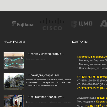
НАШИ РАБОТЫ
КОНТАКТЫ
Сварка и сертификация ...
г. Москва, Варшавское
Работы по прокладке, ...
г. Москва, ул. Верхние По
г. Москва, Хорошевское 
г. Новосибирск, ул. Бол
Прокладка, сварка, тес...
+7 (495) 783-75-83 (Мос
Работы по прокладке кабельных линий, сварке,
+7 (495) 150-30-83 (Мос
тестированию, сертификации и измерению
+7 (916) 076-11-83 (Моск
оптических потерь волоконно-оптич ...
+7 (383) 383-29-70 (Но
СКС в офисе продаж Тур...
Отдел монтажа:
Ежедне
Тех.поддержка:
Круглос
Р
аботы по монтажу кабеленесущих систем,
00
Офис:
Пн-Пт с 10
до 