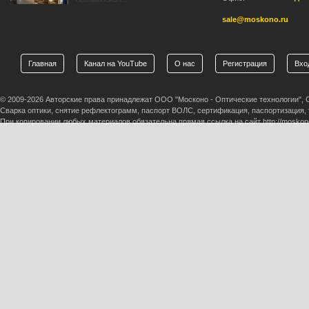
кабельных канало ...
sale@moskono.ru
Главная
Канал на YouTube
О нас
Регистрация
Вхо
© 2009-2026 Авторские права принадлежат ООО "Москоно - Оптические технологии",
Сварка оптики, снятие рефлектограмм, паспорт ВОЛС, сертификация, паспортизация,
При копировании любых материалов обязательна прямая ссылка на сайт http://moskono